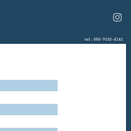
tel :
080-9102-4141