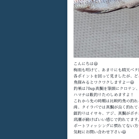
こんにちは😃
梅雨も明けて、あまりにも晴天ベタ
各ポイントを回って見ましたが、ど
魚探みるとワクワクしますよー😃
釣果は70up真鯛を筆頭にクロテ
ハマチは数釣りたのしめますよ！
これから先の時期は比較的魚の釣れ
尚、タイラバでは真鯛が良く釣れて
餌釣りはイサキ、アジ、真鯛がボチ
底潮が動けばいい感じで釣れてます
ボートフィッシングに慣れてない方
気軽にお問い合わせ下さい😃