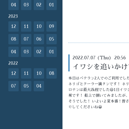
04
03
02
01
2023
12
11
10
09
08
07
06
05
04
03
02
01
2022.07.07 (Thu) 20:56
2022
イワシを追いかけ
12
11
10
08
本日はベテラン2人でのご利用でした
ネリゴとクーラー満タンです！ ネリゴは
07
05
04
ロテンは最大2k程でした😃1日イ
果です！ 船上で捌いてみましたが
そうでした！ いよいよ夏本番！皆
りしてくださいね😀