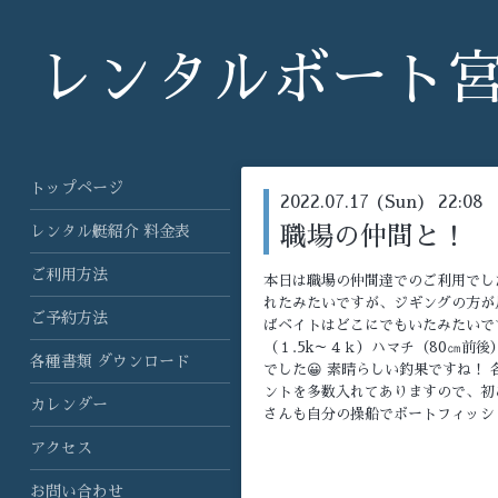
レンタルボート
トップページ
2022.07.17 (Sun) 22:08
レンタル艇紹介 料金表
職場の仲間と！
ご利用方法
本日は職場の仲間達でのご利用でし
れたみたいですが、ジギングの方が
ご予約方法
ばベイトはどこにでもいたみたいで
（１.5k～４ｋ）ハマチ（80㎝前後
各種書類 ダウンロード
でした😀 素晴らしい釣果ですね！
ントを多数入れてありますので、初
カレンダー
さんも自分の操船でボートフィッシ
アクセス
お問い合わせ