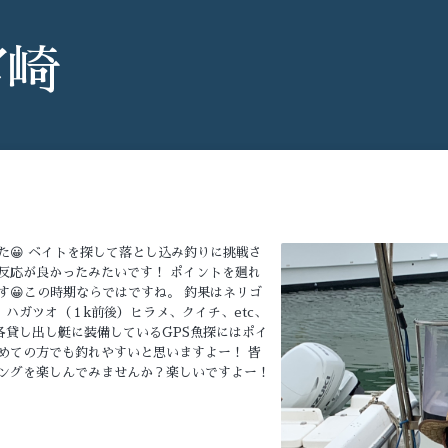
宮崎
た😀 ベイトを探して落とし込み釣りに挑戦さ
反応が良かったみたいです！ ポイントを廻れ
す😀この時期ならではですね。 釣果はネリゴ
）ハガツオ（１k前後）ヒラメ、クイチ、etc、
 各貸し出し艇に装備しているGPS魚探にはポイ
めての方でも釣れやすいと思いますよー！ 皆
ングを楽しんでみませんか？楽しいですよー！