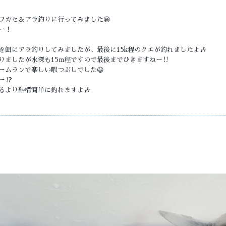
フカセ＆アラ釣りに行ってみました😀
ー！
餌にアラ釣りしてみましたが、最後に15k程のクエが釣れましたよ🎶
ましたが水深も15m程ですので最後までひきますねー‼️
ームランで楽しい暇つぶしでした😀
⁉️
るより結構簡単に釣れますよ🎶