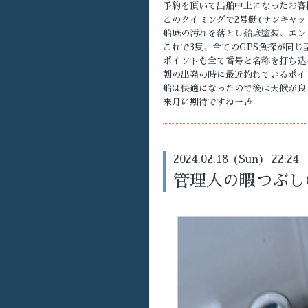
予約を頂いて出船中止になったお客
このタイミングで2号艇(サンキャッ
船底の汚れを落とし船底塗装、エン
これで3隻、全てのGPS魚探が同じ
ポイントも全て番号と名称を打ち込
朝の出発の時に最近釣れているポイ
船は快適になったので後は天候が良
来月に期待ですねー🎶
2024.02.18 (Sun) 22:24
管理人の暇つぶし