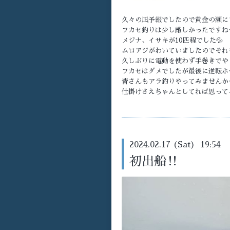
久々の凪予報でしたので黄金の瀬に
フカセ釣りは少し厳しかったですね
メジナ、イサキが10匹程でした💦
ムロアジがわいていましたのでそれを
久しぶりに電動を使わず手巻きでやり
フカセはダメでしたが最後に逆転ホ
皆さんもアラ釣りやってみませんかー
仕掛けさえちゃんとしてれば思って
2024.02.17 (Sat) 19:54
初出船‼️