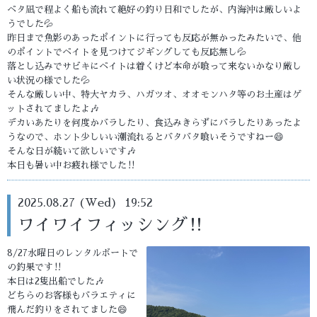
ベタ凪で程よく船も流れて絶好の釣り日和でしたが、内海沖は厳しいよ
うでした💦
昨日まで魚影のあったポイントに行っても反応が無かったみたいで、他
のポイントでベイトを見つけてジギングしても反応無し💦
落とし込みでサビキにベイトは着くけど本命が喰って来ないかなり厳し
い状況の様でした💦
そんな厳しい中、特大ヤカラ、ハガツオ、オオモンハタ等のお土産はゲ
ットされてましたよ🎶
デカいあたりを何度かバラしたり、食込みきらずにバラしたりあったよ
うなので、ホント少しいい潮流れるとバタバタ喰いそうですねー😄
そんな日が続いて欲しいです🎶
本日も暑い中お疲れ様でした‼️
2025.08.27 (Wed) 19:52
ワイワイフィッシング‼️
8/27水曜日のレンタルボートで
の釣果です‼️
本日は2隻出船でした🎶
どちらのお客様もバラエティに
飛んだ釣りをされてました😄