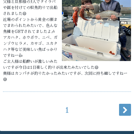
父様と旦那様の3人でタイラバ
や餌を付けての根魚釣りで出船
されました😄
近場のポイントから黄金の瀬ま
でまわられたみたいで、色んな
魚種をGETされてましたよ🎶
アカハタ、ホウボウ、ニベ、ガ
ンゾウヒラメ、カサゴ、ユカタ
ハタ等など美味しい魚ばっかり
ですねー👍
ご主人様は船酔いが激しいみた
いですが今日は1日楽しく釣りが出来たみたいでした😄
奥様はカンパチが釣りたかったみたいですが、次回に持ち越しですねー
😅
1