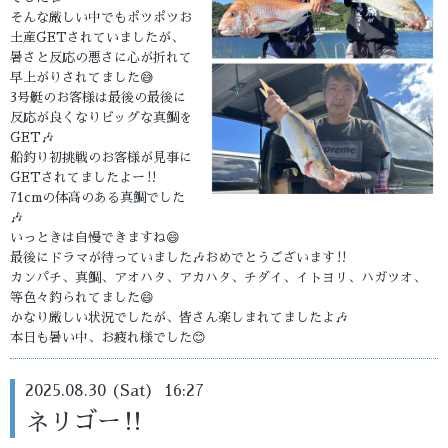
そんな厳しい中でもポツポツお
土産GETされていましたが、
暑さと反応の悪さに心が折れて
早上がりされてました😅
3号艇のお客様は最後の最後に
反応が良くなりビッグな真鯛を
GET🎶
船釣り初挑戦のお客様が見事に
GETされてましたよー‼️
71cmの体高のある真鯛でした
🎶
いっときは自慢できますね😄
最後にドラマが待っていました🎶おめでとうございます‼️
カンパチ、真鯛、アオハタ、アカハタ、チダイ、イトヨリ、ハガツオ、
等色々釣られてました😄
かなり厳しい状況でしたが、皆さん楽しまれてましたよ🎶
本日も暑い中、お疲れ様でした😊
2025.08.30 (Sat) 16:27
ネリゴー‼️