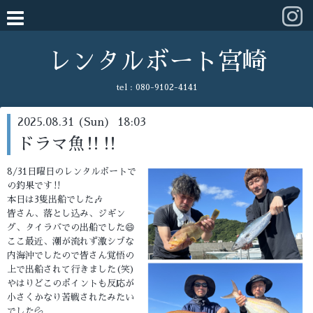
レンタルボート宮崎
tel :
080-9102-4141
2025.08.31 (Sun) 18:03
ドラマ魚‼️‼️
8/31日曜日のレンタルボートで
の釣果です‼️
本日は3隻出船でした🎶
皆さん、落とし込み、ジギン
グ、タイラバでの出船でした😄
ここ最近、潮が流れず激シブな
内海沖でしたので皆さん覚悟の
上で出船されて行きました(笑)
やはりどこのポイントも反応が
小さくかなり苦戦されたみたい
でした💦