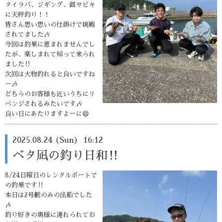
タイラバ、ジギング、餌サビキ
に天秤釣り！！
皆さん思い思いの仕掛けで挑戦
されてました🎶
今回は釣果に恵まれませんでし
たが、楽しまれて帰って来られ
ました‼️
次回は大物釣れると良いですね
ー🎶
どちらのお客様も近いうちにリ
ベンジされるみたいです🎶
良い日にあたりますよーに😄
2025.08.24 (Sun) 16:12
ベタ凪の釣り日和‼️
8/24日曜日のレンタルボートで
の釣果です‼️
本日は2号艇のみの出船でした
🎶
釣り好きの奥様に連れられてお