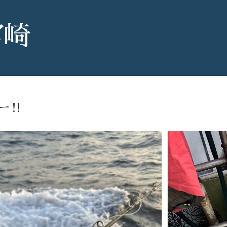
宮崎
ー‼️