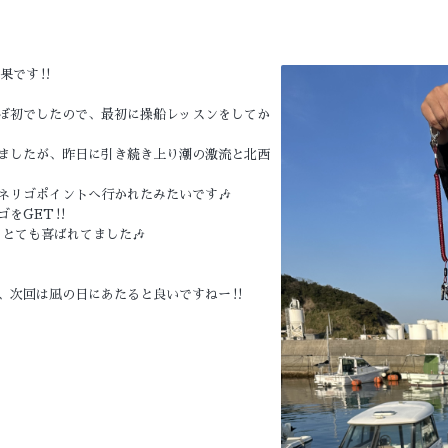
果です‼️
ぼ初でしたので、最初に操船レッスンをしてか
ましたが、昨日に引き続き上り潮の激流と北西
ネリゴポイントへ行かれたみたいです🎶
をGET‼️
とても喜ばれてました🎶
、次回は凪の日にあたると良いですねー‼️