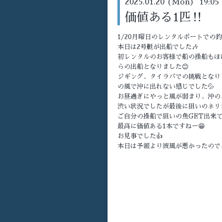
2025.01.20 (Mon) 19:05
価値ある1匹‼️
1/20月曜日のレンタルボートでの釣
本日は2号艇が出船でした🎶
初レンタルのお客様で船の操船もほ
らの出船となりました😊
ジギング、タイラバでの挑戦となり
の風で沖に出れない感じでした💦
お昼過ぎにやっと風が弱まり、沖の
渋い状況でしたが最後に狙いのネリゴ
ご自分の操船で狙いの魚GET出来て
最高に価値ある1本ですねー😁
お見事でした👍
本日は予報より波風が悪かったので