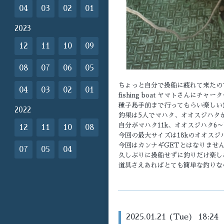
04
03
02
01
2023
12
11
10
09
08
07
06
05
ちょっと自分で操船に疲れて来たの
04
03
02
01
fishing boat ヤマトさんにチ
種子島手前まで行ってもらい楽しい
2022
釣果は5人でマハタ、オオスジハタが
自分がマハタ11k、オオスジハタ6～7
12
11
10
08
今回の最大サイズは18kのオオスジ
今回はカンナギGETとはなりませ
07
05
04
久しぶりに操船せずに釣りだけ楽しめ
道具さえあればとても簡単な釣りな
2025.01.21 (Tue) 18:24