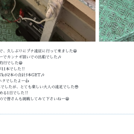
で、久しぶりにプチ遠征に行って来ました😁
ャーターでカンナギ狙いでの出船でした🎶
釣行でした😁
11本でした‼️
kが2本の合計3本GET🎶
ハタでしたよー👍
んでしたが、とても楽しい大人の遠足でした😎
る1日でした‼️
ので皆さんも挑戦してみて下さいねー😁