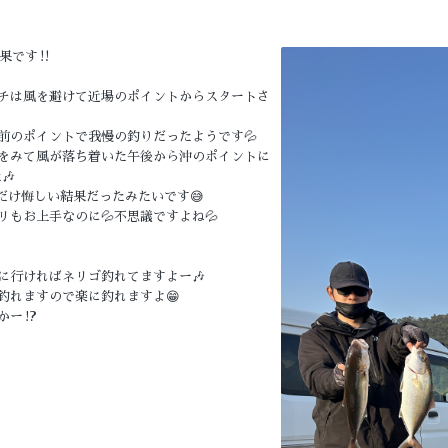
果です‼️
チは風を避けて近場のポイントからスタートさ
前のポイントで我慢の釣りだったようです💦
をみて風が落ち着いた午後から沖のポイントに
🎶
だけ悔しい結果だったみたいです😅
もお上手なのに💦不思議ですよね💦
に行ければネリゴ釣れてますよー🎶
釣れますので楽に釣れますよ😁
ー⁉️