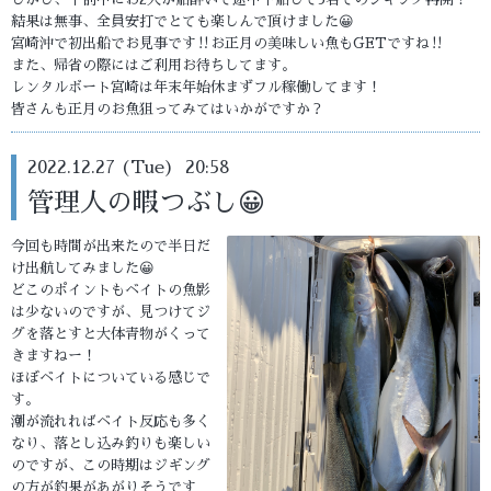
結果は無事、全員安打でとても楽しんで頂けました😀
宮崎沖で初出船でお見事です‼️お正月の美味しい魚もGETですね‼️
また、帰省の際にはご利用お待ちしてます。
レンタルボート宮崎は年末年始休まずフル稼働してます！
皆さんも正月のお魚狙ってみてはいかがですか？
2022.12.27 (Tue) 20:58
管理人の暇つぶし😀
今回も時間が出来たので半日だ
け出航してみました😀
どこのポイントもベイトの魚影
は少ないのですが、見つけてジ
グを落とすと大体青物がくって
きますねー！
ほぼベイトについている感じで
す。
潮が流れればベイト反応も多く
なり、落とし込み釣りも楽しい
のですが、この時期はジギング
の方が釣果があがりそうです