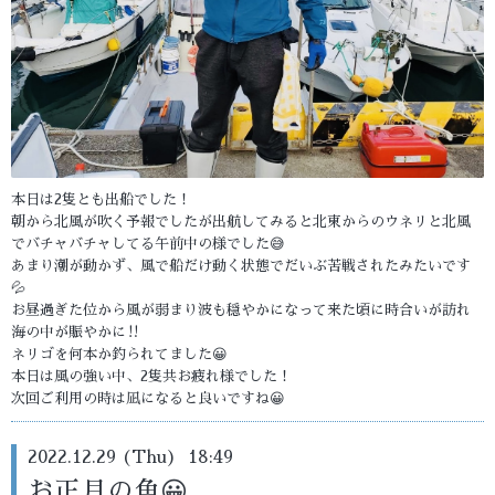
本日は2隻とも出船でした！
朝から北風が吹く予報でしたが出航してみると北東からのウネリと北風
でバチャバチャしてる午前中の様でした😅
あまり潮が動かず、風で船だけ動く状態でだいぶ苦戦されたみたいです
💦
お昼過ぎた位から風が弱まり波も穏やかになって来た頃に時合いが訪れ
海の中が賑やかに‼️
ネリゴを何本か釣られてました😀
本日は風の強い中、2隻共お疲れ様でした！
次回ご利用の時は凪になると良いですね😀
2022.12.29 (Thu) 18:49
お正月の魚😀