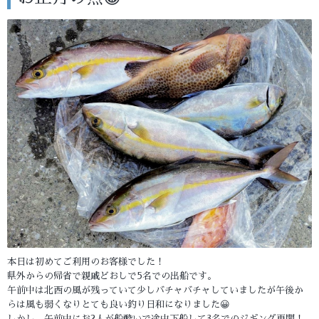
本日は初めてご利用のお客様でした！
県外からの帰省で親戚どおしで5名での出船です。
午前中は北西の風が残っていて少しバチャバチャしていましたが午後か
らは風も弱くなりとても良い釣り日和になりました😀
しかし、午前中にお2人が船酔いで途中下船して3名でのジギング再開！