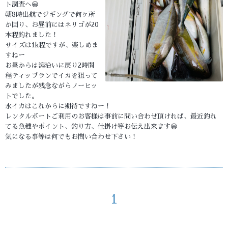
ト調査へ😀
朝8時出航でジギングで何ヶ所
か回り、お昼前にはネリゴが20
本程釣れました！
サイズは1k程ですが、楽しめま
すねー
お昼からは潟沿いに戻り2時間
程ティップランでイカを狙って
みましたが残念ながらノーヒッ
トでした。
水イカはこれからに期待ですねー！
レンタルボートご利用のお客様は事前に問い合わせ頂ければ、最近釣れ
てる魚種やポイント、釣り方、仕掛け等お伝え出来ます😀
気になる事等は何でもお問い合わせ下さい！
1