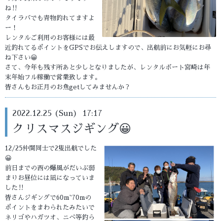
ね‼️
タイラバでも青物釣れてますよ
ー！
レンタルご利用のお客様には最
近釣れてるポイントをGPSでお伝えしますので、出航前にお気軽にお尋
ね下さい😀
さて、今年も残す所あと少しとなりましたが、レンタルボート宮崎は年
末年始フル稼働で営業致します。
皆さんもお正月のお魚getしてみませんか？
2022.12.25 (Sun) 17:17
クリスマスジギング😀
12/25仲間同士で2隻出航でした
😀
前日までの西の爆風がだいぶ弱
まりお昼位には凪になっていま
した‼️
皆さんジギングで60m~70mの
ポイントをまわられたみたいで
ネリゴやハガツオ、ニベ等釣ら