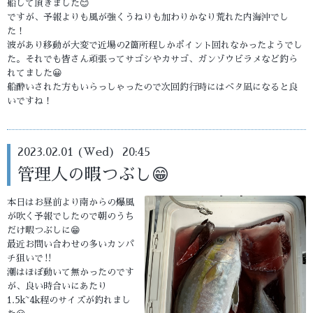
船して頂きました😊
ですが、予報よりも風が強くうねりも加わりかなり荒れた内海沖でし
た！
波があり移動が大変で近場の2箇所程しかポイント回れなかったようでし
た。それでも皆さん頑張ってサゴシやカサゴ、ガンゾウビラメなど釣ら
れてました😀
船酔いされた方もいらっしゃったので次回釣行時にはベタ凪になると良
いですね！
2023.02.01 (Wed) 20:45
管理人の暇つぶし😁
本日はお昼前より南からの爆風
が吹く予報でしたので朝のうち
だけ暇つぶしに😁
最近お問い合わせの多いカンパ
チ狙いで‼️
潮はほぼ動いて無かったのです
が、良い時合いにあたり
1.5k~4k程のサイズが釣れまし