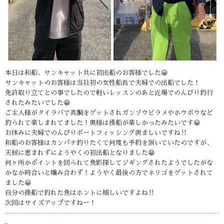
本日は和船、サンキャット共に初出船のお客様でした😀
サンキャットのお客様は当社初の女性船長で夫婦での出船でした！
免許取り立てとの事でしたので軽いレッスンのあと近場でのんびり釣行
されたみたいでした😁
ご主人様がタイラバで真鯛をゲットされガンゾウビラメやホウボウなど
釣られて楽しまれてました！奥様は操船が楽しかったみたいです😀
お休みに夫婦でのんびりボートフィッシング羨ましいですね‼️
和船のお客様はカンパチ釣りたくて何度も予約を頂いていたのですが、
天候に恵まれずにようやくの初出船となりました😁
何ヶ所かポイントを回られて魚影探してジギングされたようでしたがな
かなか時合いと噛み合わず！ようやく最後の方でネリゴをゲットされて
ました😀
自分の操船で釣れた魚はホントに嬉しいですよね‼️
次回はサイズアップですねー！