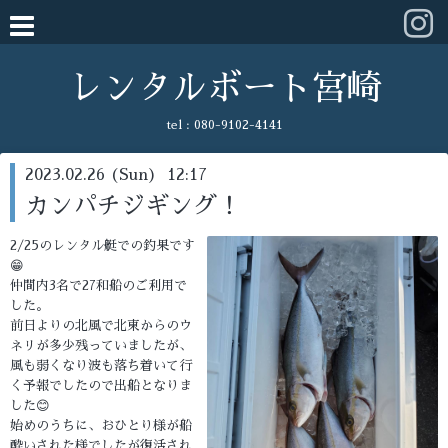
レンタルボート宮崎
tel :
080-9102-4141
2023.02.26 (Sun) 12:17
カンパチジギング！
2/25のレンタル艇での釣果です
😁
仲間内3名で27和船のご利用で
した。
前日よりの北風で北東からのウ
ネリが多少残っていましたが、
風も弱くなり波も落ち着いて行
く予報でしたので出船となりま
した😊
始めのうちに、おひとり様が船
酔いされた様でしたが復活され