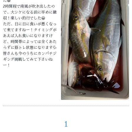
た😀
2時間程で南風が吹き出したの
で、大シケになる前に早めに撤
収！楽しい釣行でした😀
ただ、日に日に食いが悪くなっ
て来てますねー！タイミングが
あえば入れ食いになりますけ
ど、時間帯によっては全くあた
らずに筋トレ状態になります💦
皆さんも今のうちにカンパチジ
ギング挑戦してみて下さいね
ー！
1