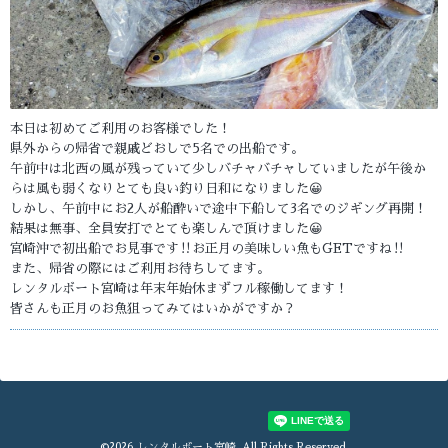
本日は初めてご利用のお客様でした！
県外からの帰省で親戚どおしで5名での出船です。
午前中は北西の風が残っていて少しバチャバチャしていましたが午後か
らは風も弱くなりとても良い釣り日和になりました😀
しかし、午前中にお2人が船酔いで途中下船して3名でのジギング再開！
結果は無事、全員安打でとても楽しんで頂けました😀
宮崎沖で初出船でお見事です‼️お正月の美味しい魚もGETですね‼️
また、帰省の際にはご利用お待ちしてます。
レンタルボート宮崎は年末年始休まずフル稼働してます！
皆さんも正月のお魚狙ってみてはいかがですか？
©2026
レンタルボート宮崎
. All Rights Reserved.