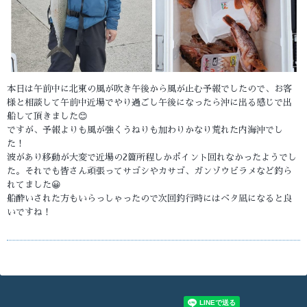
本日は午前中に北東の風が吹き午後から風が止む予報でしたので、お客
様と相談して午前中近場でやり過ごし午後になったら沖に出る感じで出
船して頂きました😊
ですが、予報よりも風が強くうねりも加わりかなり荒れた内海沖でし
た！
波があり移動が大変で近場の2箇所程しかポイント回れなかったようでし
た。それでも皆さん頑張ってサゴシやカサゴ、ガンゾウビラメなど釣ら
れてました😀
船酔いされた方もいらっしゃったので次回釣行時にはベタ凪になると良
いですね！