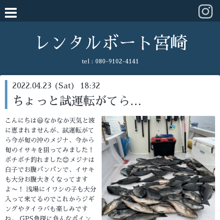
レンタルボート宮崎
tel :
080-9102-4141
2022.04.23 (Sat) 18:32
ちょっと試運転がてら…
こんにちは😃なかなか天気と波
に恵まれませんが、試運転がて
ら今が旬の沖のメジナ、今から
旬のイサキを狙ってみました！
ボチボチ釣れました😊メジナは
白子でお腹パンパンで、イサキ
も大分お腹大きくなってます
よ〜！ 浅場にイワシの子も大分
入って来てるのでこれからジギ
ングやタイラバも楽しみです
ね。 GPS魚探に色んなポイン