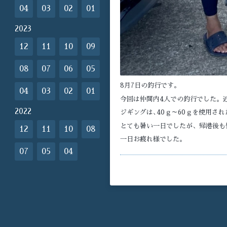
04
03
02
01
2023
12
11
10
09
08
07
06
05
8月7日の釣行です。
04
03
02
01
今回は仲間内4人での釣行でした。
2022
ジギングは､40ｇ～60ｇを使用さ
とても暑い一日でしたが、帰港後も
12
11
10
08
一日お疲れ様でした。
07
05
04