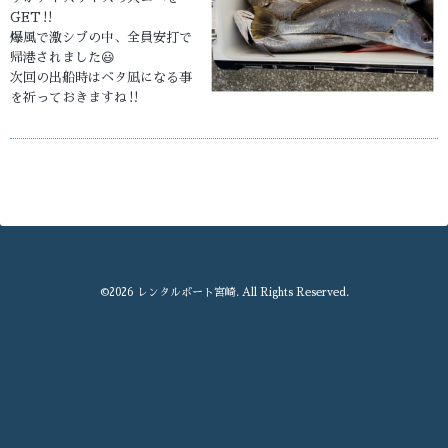
GET‼️
爆風で激シブの中、全員安打で
帰港されました😃
次回の出船時はベタ凪になる事
を祈っておきますね‼️
©2026
レンタルボート宮崎
. All Rights Reserved.