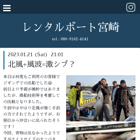
レンタルボート宮崎
tel :
080-9102-4141
2023.01.21 (Sat) 21:01
北風+風波=激シブ？
本日は何度もご利用のお客様で
ジギングでの出船でした😃
前日より予報が微妙ではありま
したが、操船技術等を考慮して
の出航となりました。
午前中はやはり北風が強く手前
の方でされてたようですが、お
昼位から沖合いに出られたそう
です！
今回、青物は出なかったようで
すがナイスサイズの大ニベを