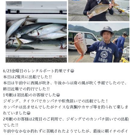
6/23金曜日のレンタルボート釣果です😀
本日は2隻共に出船でした‼️
本日は午前中に西風が吹き、午後からは南の風が吹く予報でしたので、
終日近場での釣行でした‼️
1号艇は初出船のお客様でした😀
ジギング、タイラバでカンパチや根魚狙いでの出航でした！
カンパチは出ませんでしたがナイスな真鯛やカサゴ等を釣られて楽しま
れていました😀
2号艇のお客様は2度目のご利用で、ジギングでのカンパチ狙いでの出船
でした‼️
午前中なかなか釣れずに苦戦されたようでしたが、最後に朝イチのポイ