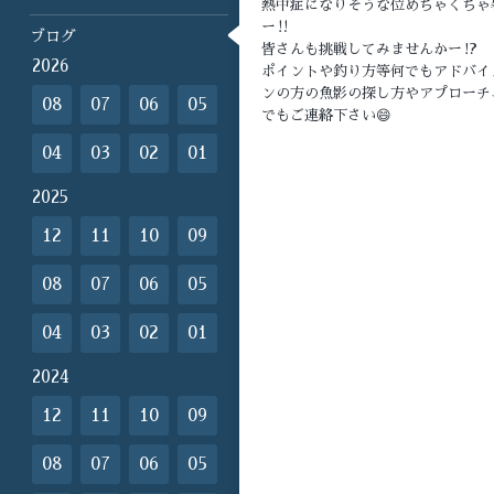
熱中症になりそうな位めちゃくちゃ
ー‼️
ブログ
皆さんも挑戦してみませんかー⁉️
2026
ポイントや釣り方等何でもアドバイ
ンの方の魚影の探し方やアプローチ
08
07
06
05
でもご連絡下さい😄
04
03
02
01
2025
12
11
10
09
08
07
06
05
04
03
02
01
2024
12
11
10
09
08
07
06
05