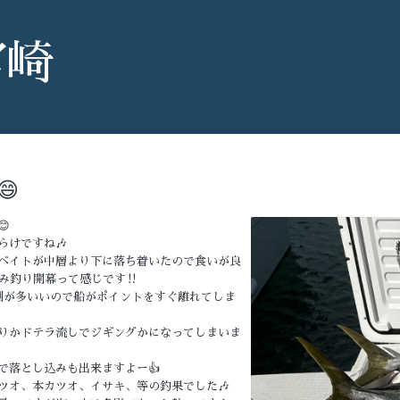
宮崎


らけですね🎶
ベイトが中層より下に落ち着いたので食いが良
み釣り開幕って感じです‼️
潮が多いいので船がポイントをすぐ離れてしま
りかドテラ流しでジギングかになってしまいま
で落とし込みも出来ますよー👍
ツオ、本カツオ、イサキ、等の釣果でした🎶