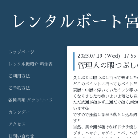
レンタルボート
トップページ
2023.07.19 (Wed) 17:55
レンタル艇紹介 料金表
管理人の暇つぶし
ご利用方法
久しぶりに暇つぶし行って来ました
どこのポイントに行ってもベイトだ
ご予約方法
表層～中層に浮いていたイワシ等の
くなりましたね😄いよいよ落とし込
各種書類 ダウンロード
ただ底潮が動かず上潮だけ動く2枚
います💦
カレンダー
ですので操船しながら落とし込み釣
す‼️
アクセス
当然、風や潮が緩ければドテラ流し
ブリ、ハマチ、マダイ、ニベ、ハガ
お問い合わせ