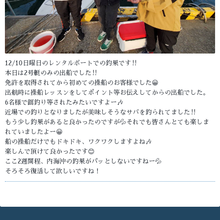
12/10日曜日のレンタルボートでの釣果です‼️
本日は2号艇のみの出船でした‼️
免許を取得されてから初めての操船のお客様でした😀
出航時に操船レッスンをしてポイント等お伝えしてからの出船でした。
6名様で餌釣り等されたみたいですよー🎶
近場での釣りとなりましたが美味しそうなサバを釣られてました‼️
もう少し釣果があると良かったのですが💦それでも皆さんとても楽しま
れていましたよー😀
船の操船だけでもドキドキ、ワクワクしますよね🎶
楽しんで頂けて良かったです😊
ここ2週間程、内海沖の釣果がパッとしないですねー💦
そろそろ復活して欲しいですね！