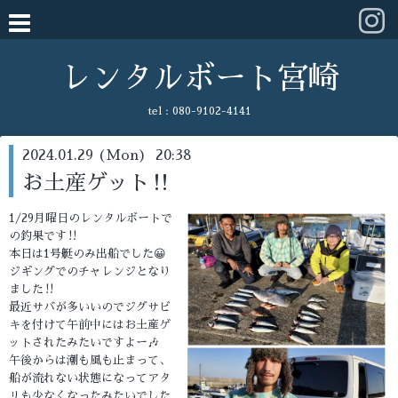
レンタルボート宮崎
tel :
080-9102-4141
2024.01.29 (Mon) 20:38
お土産ゲット‼️
1/29月曜日のレンタルボートで
の釣果です‼️
本日は1号艇のみ出船でした😀
ジギングでのチャレンジとなり
ました‼️
最近サバが多いいのでジグサビ
キを付けて午前中にはお土産ゲ
ットされたみたいですよー🎶
午後からは潮も風も止まって、
船が流れない状態になってアタ
リも少なくなったみたいでした