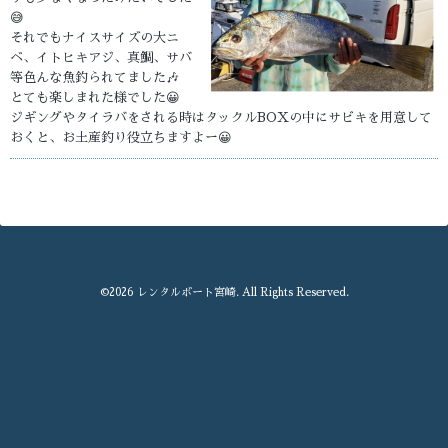
😅
それでもナイスサイズの大ニ
ベ、イトヒキアジ、真鯛、サバ
等色んな魚釣られてました🎶
とても楽しまれた様でした😀
ジギングやタイラバをされる時はタックルBOXの中にサビキを用意して
おくと、お土産釣り役立ちますよー😀
©2026
レンタルボート宮崎
. All Rights Reserved.