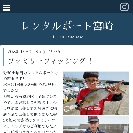
レンタルボート宮崎
tel :
080-9102-4141
2024.03.30 (Sat) 19:36
ファミリーフィッシング‼️
3/30土曜日のレンタルボートで
の釣果です‼️
本日は1号艇と2号艇の2隻出船
でした😀
お昼から南風が吹く予報でした
ので、お客様とご相談の上、少
し早めに出船してお昼過ぎに帰
港予定で出船して頂きました😀
1号艇のお客様はファミリーフ
ィッシングでのご利用でした🎶
少し船酔いされたみたいでした