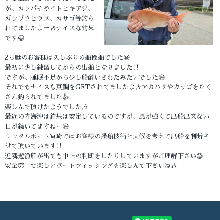
が、カンパチやイトヒキアジ、
ガンゾウヒラメ、カサゴ等釣ら
れてましたよー🎶ナイスな釣果
です😀
2号艇のお客様は久しぶりの船操船でした😀
最初に少し練習してからの出船となりました‼️
ですが、睡眠不足から少し船酔いされたみたいでした😅
それでもナイスな真鯛をGETされてましたよ🎶アカハタやカサゴをたく
さん釣られてました👍
楽しんで頂けたようでした🎶
最近の内海沖は釣果は安定しているのですが、風が強くて出船出来ない
日が続いてますねー😅
レンタルボート宮崎ではお客様の操船技術と天候を考えて出船を判断さ
せて頂いています‼️
近隣遊漁船が出ても中止の判断をしたりしていますがご理解下さい😅
安全第一で楽しいボートフィッシングを楽しんで下さいね🎶