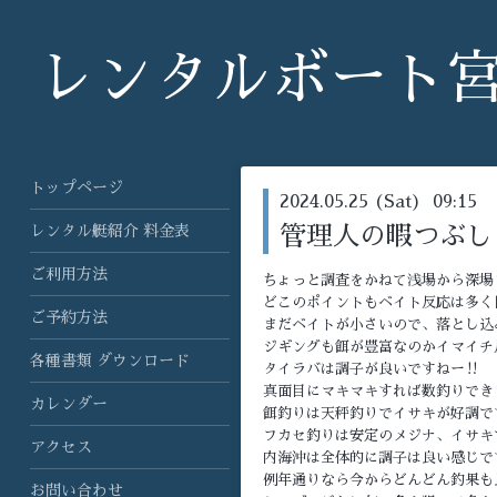
レンタルボート
トップページ
2024.05.25 (Sat) 09:15
レンタル艇紹介 料金表
管理人の暇つぶし‼
ご利用方法
ちょっと調査をかねて浅場から深場
どこのポイントもベイト反応は多く
ご予約方法
まだベイトが小さいので、落とし込
ジギングも餌が豊富なのかイマイチ反
各種書類 ダウンロード
タイラバは調子が良いですねー‼️
真面目にマキマキすれば数釣りできま
カレンダー
餌釣りは天秤釣りでイサキが好調です
フカセ釣りは安定のメジナ、イサキで
アクセス
内海沖は全体的に調子は良い感じです
例年通りなら今からどんどん釣果も
お問い合わせ