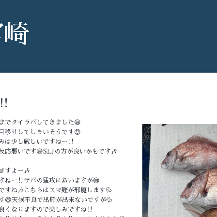
宮崎
️
までタイラバしてきました😄
目移りしてしまいそうです😍
みは少し厳しいですねー‼️
応悪いです😅SLJの方が良いかもです🎶
すよー🎶
ねー‼️サバの猛攻にあいますが😅
すね🎶こちらはスマ鰹が邪魔します💦
😄天候不良で出船が出来ないですが💦
良くなりますので楽しみですね‼️