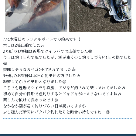
7/4木曜日のレンタルボートでの釣果です‼️
本日は2隻出船でした🎶
2号艇のお客様は近場でタイラバでの出船でした😁
今日は釣り日和で凪でしたが、潮が速く少し釣りしづらい1日の様でした
😅
美味しそうなカサゴGETされてました👍
3号艇のお客様は本日が初出船の方でした🎶
練習してからの出船となりました😊
こちらも近場でシイラや真鯛、アジなど釣られて楽しまれてました🎶
初めて自分の操船で魚釣りするとドキドキが止まらないですよね🎶
楽しんで頂けて良かったです👍
なかなか潮が速く釣りづらい日が続いてます💦
少し緩んだ瞬間にバタバタ釣れたりと時合い待ちですねー😅