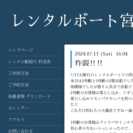
レンタルボート
トップページ
2024.07.13 (Sat) 16:04
レンタル艇紹介 料金表
炸裂‼️‼️
ご利用方法
7/13土曜日のレンタルボートでの釣
本日は2号艇と3号艇の2隻出船でした
ご予約方法
雨模様でしたが皆さん気合で出船でし
2号艇のお客様は落とし込み、ジギン
各種書類 ダウンロード
落とし込みでカンパチやニベを釣ら
た‼️
カレンダー
これだけ釣れたら大満足ですねー😁
アクセス
3号艇のお客様はタイラバやインチク
初心者の方もいらっしゃったので、
お問い合わせ