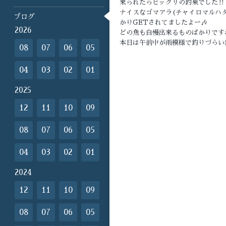
来られたらビックリの釣果でした‼️‼
ナイスなゴマアラ(チャイロマルハ
ブログ
かりGETされてましたよー🎶
2026
どの魚も自慢出来るものばかりですね
本日は午前中が雨模様で釣りづらい
08
07
06
05
04
03
02
01
2025
12
11
10
09
08
07
06
05
04
03
02
01
2024
12
11
10
09
08
07
06
05