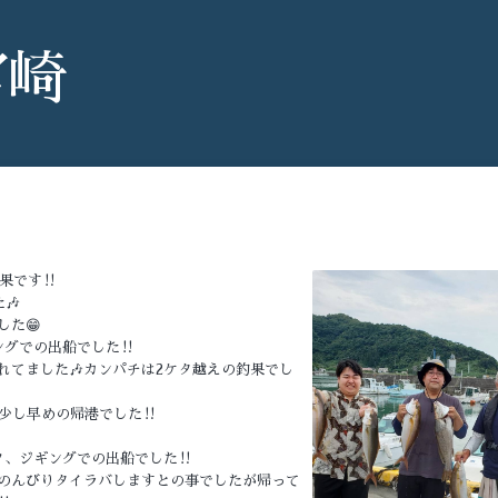
宮崎
果です‼️
🎶
た😁
グでの出船でした‼️
れてました🎶カンパチは2ケタ越えの釣果でし
少し早めの帰港でした‼️
、ジギングでの出船でした‼️
のんびりタイラバしますとの事でしたが帰って