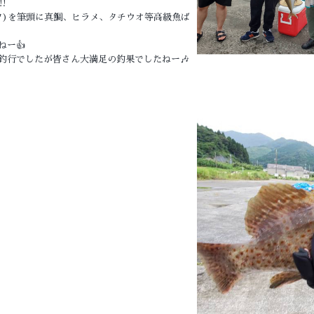
️
タ)を筆頭に真鯛、ヒラメ、タチウオ等高級魚ば
ー👍
釣行でしたが皆さん大満足の釣果でしたねー🎶