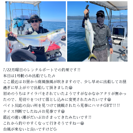
7/22月曜日のレンタルボートでの釣果です‼️
本日は1号艇のみ出船でした🎶
ここ最近はお昼から南風強風が吹きますので、少し早めに出船してお昼
過ぎに早上がりで出船して頂きました😁
初めのうちはタイラバをされていたようですがなかなかアタリが無かっ
たので、見切りをつけて落とし込みに変更されたみたいです😁
ベイト反応の良い所を見つけて挑戦されたら見事にハマチGET‼️‼️
ナイス判断でしたね🎶お見事です😁
最近の速い潮がだいぶおさまってきたみたいです‼️
これから釣りやすくなって行きそうですねー😁
台風が来ないと良いですけど💦