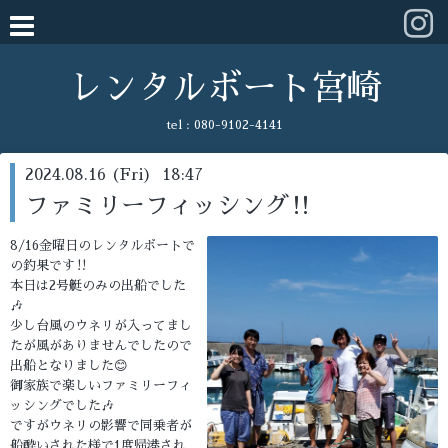
レンタルボート宮崎
tel :
080-9102-4141
2024.08.16 (Fri) 18:47
ファミリーフィッシング‼️
8/16金曜日のレンタルボートで
の釣果です‼️
本日は2号艇のみの出船でした
🎶
少し台風のウネリが入ってまし
たが風がありませんでしたので
出船となりました😊
御家族で楽しいファミリーフィ
ッシングでした🎶
ですがウネリの影響で同乗者が
船酔いされた様で1度帰港され