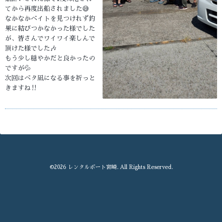
てから再度出船されました😅
なかなかベイトを見つけれず釣
果に結びつかなかった様でした
が、皆さんでワイワイ楽しんで
頂けた様でした🎶
もう少し穏やかだと良かったの
ですが💦
次回はベタ凪になる事を祈っと
きますね‼️
©2026
レンタルボート宮崎
. All Rights Reserved.