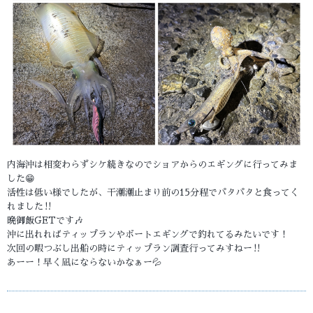
内海沖は相変わらずシケ続きなのでショアからのエギングに行ってみま
した😁
活性は低い様でしたが、干潮潮止まり前の15分程でパタパタと食ってく
れました‼️
晩御飯GETです🎶
沖に出れればティップランやボートエギングで釣れてるみたいです！
次回の暇つぶし出船の時にティップラン調査行ってみすねー‼️
あーー！早く凪にならないかなぁー💦