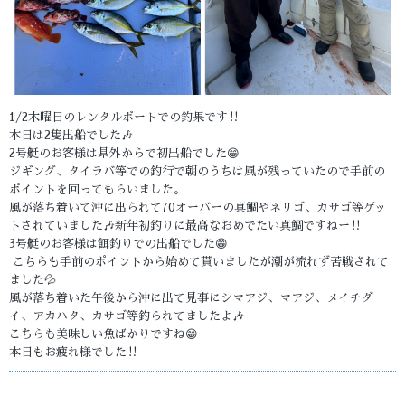
1/2木曜日のレンタルボートでの釣果です‼️
本日は2隻出船でした🎶
2号艇のお客様は県外からで初出船でした😁
ジギング、タイラバ等での釣行で朝のうちは風が残っていたので手前の
ポイントを回ってもらいました。
風が落ち着いて沖に出られて70オーバーの真鯛やネリゴ、カサゴ等ゲッ
トされていました🎶新年初釣りに最高なおめでたい真鯛ですねー‼️
3号艇のお客様は餌釣りでの出船でした😁
こちらも手前のポイントから始めて貰いましたが潮が流れず苦戦されて
ました💦
風が落ち着いた午後から沖に出て見事にシマアジ、マアジ、メイチダ
イ、アカハタ、カサゴ等釣られてましたよ🎶
こちらも美味しい魚ばかりですね😁
本日もお疲れ様でした‼️