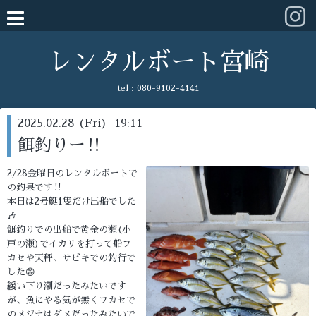
レンタルボート宮崎
tel :
080-9102-4141
2025.02.28 (Fri) 19:11
餌釣りー‼️
2/28金曜日のレンタルボートで
の釣果です‼️
本日は2号艇1隻だけ出船でした
🎶
餌釣りでの出船で黄金の瀬(小
戸の瀬)でイカリを打って船フ
カセや天秤、サビキでの釣行で
した😁
緩い下り潮だったみたいです
が、魚にやる気が無くフカセで
のメジナはダメだったみたいで