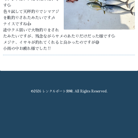
す💦
色々試して天秤釣りでシマアジ
を数釣りされたみたいです🎶
ナイスですね👍
途中クエ狙いで大物釣りをされ
たみたいですが、残念ながらサメのあたりだけだった様です💦
メジナ、イサキが釣れてくれると良かったのですが😅
小雨の中お疲れ様でした‼️
©2026
レンタルボート宮崎
. All Rights Reserved.