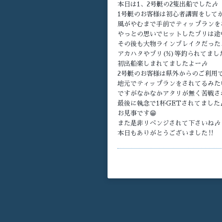
本日は1、2号艇の2隻出船でした🎶
1号艇のお客様は初心者講習をして
風がやむまで手前でティップランを
やっとの思いでヒットしたブリは途
その後も大物ラインブレイクだったよ
アカハタやブリ(½)等釣られてました
初出船楽しまれてましたよー🎶
2号艇のお客様は県外からのご利用で
地元でティップランをされてるみた
ですがなかなかアタリが無く苦戦さ
最後に執念で1杯GETされてました
お見事です😁
また是非リベンジされて下さいね🎶
本日もありがとうございました‼️