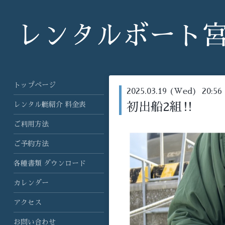
レンタルボート
トップページ
2025.03.19 (Wed) 20:56
レンタル艇紹介 料金表
初出船2組‼️
ご利用方法
ご予約方法
各種書類 ダウンロード
カレンダー
アクセス
お問い合わせ