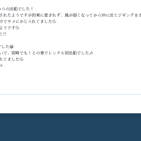
からの出船でした！
されたようですが釣果に恵まれず、風が弱くなってから沖に出てジギングをさ
中でサメにかじられてました💦
うです💦
‼️
した😁
いで、宮崎でも！との事でレンタル初出船でした🎶
れてました💦
