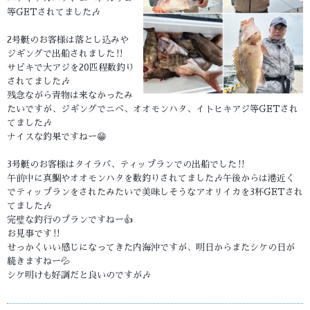
等GETされてました🎶
2号艇のお客様は落とし込みや
ジギングで出船されました‼️
サビキで大アジを20匹程数釣り
されてました🎶
残念ながら青物は来なかったみ
たいですが、ジギングでニベ、オオモンハタ、イトヒキアジ等GETされ
てました🎶
ナイスな釣果ですねー😁
3号艇のお客様はタイラバ、ティップランでの出船でした‼️
午前中に真鯛やオオモンハタを数釣りされてました🎶午後からは港近く
でティップランをされたみたいで美味しそうなアオリイカを3杯GETされ
てました🎶
完璧な釣行のプランですねー👍
お見事です‼️
せっかくいい感じになってきた内海沖ですが、明日からまたシケの日が
続きますねー💦
シケ明けも好調だと良いのですが🎶