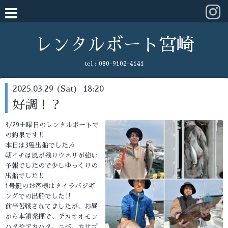
レンタルボート宮崎
tel :
080-9102-4141
2025.03.29 (Sat) 18:20
好調！？
3/29土曜日のレンタルボートで
の釣果です‼️
本日は3隻出船でした🎶
朝イチは風が残りウネリが強い
予報でしたので少しゆっくりの
出船でした‼️
1号艇のお客様はタイラバジギ
ングでの出船でした‼️
前半苦戦されてましたが、お昼
から本領発揮で、デカオオモン
ハタやアカハタ、ニベ、カサゴ