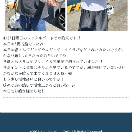
4/27日曜日のレンタルボートでの釣果です‼️
本日は3隻出船でした🎶
本日は皆さんジギングやエギング、タイラバなどされたみたいですが、
かなり厳しい1日だったみたいです💦
各艇ともネリゴやブリ、イカ等単発で釣られていました‼️
各ポイントに魚影はチラホラ出ているのですが、潮が動いていないせい
かなかなか喰って来てくれませんねー😅
もう少し活性高いと良いのですが！
GWは良い感じで活性上がると良いなー🎶
本日もお疲れ様でした‼️