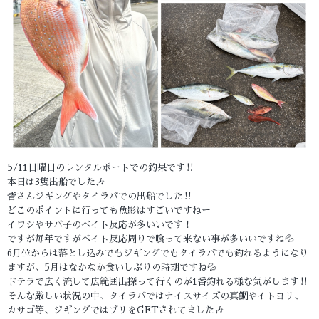
5/11日曜日のレンタルボートでの釣果です‼️
本日は3隻出船でした🎶
皆さんジギングやタイラバでの出船でした‼️
どこのポイントに行っても魚影はすごいですねー
イワシやサバ子のベイト反応が多いいです！
ですが毎年ですがベイト反応周りで喰って来ない事が多いいですね💦
6月位からは落とし込みでもジギングでもタイラバでも釣れるようになり
ますが、5月はなかなか食いしぶりの時期ですね💦
ドテラで広く流して広範囲出探って行くのが1番釣れる様な気がします‼️
そんな厳しい状況の中、タイラバではナイスサイズの真鯛やイトヨリ、
カサゴ等、ジギングではブリをGETされてました🎶