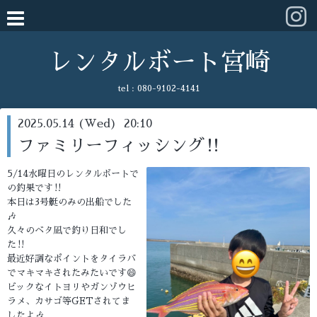
レンタルボート宮崎
tel :
080-9102-4141
2025.05.14 (Wed) 20:10
ファミリーフィッシング‼️
5/14水曜日のレンタルボートで
の釣果です‼️
本日は3号艇のみの出船でした
🎶
久々のベタ凪で釣り日和でし
た‼️
最近好調なポイントをタイラバ
でマキマキされたみたいです😄
ビックなイトヨリやガンゾウヒ
ラメ、カサゴ等GETされてま
したよ🎶