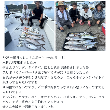
8/23土曜日のレンタルボートでの釣果です‼️
本日は3隻出船でした🎶
皆さんジギング、タイラバ、落とし込みで出船されました😄
久しぶりのスーパーベタ凪で暑いですが釣り日和でしたよ🎶
台風が多少海の中をかき混ぜてくれたのか、色んなポイントにベイトが
集まってるみたいです‼️
高活性ではないですが、ポツポツ釣れてかなり良い感じになって来てる
みたいです🎶
カンパチ、ハマチ、ニベ、オオモンハタ、ハガツオ、アジ、サバ、ホウ
ボウ、チダイ等色んな魚釣れてましたよ🎶
皆さん大満足で帰港されてました👍