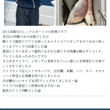
10/1水曜日のレンタルボートでの釣果です‼️
本日は3号艇のみの出船でした🎶
朝イチで餌釣りでアジを狙ってからタイラバジギングをやりながら帰っ
てくるプランでの出船でした😀
最初にイカリを打って餌釣りをされた様ですが底潮が動かずイマイチ、
パッとしなかったみたいです💦
そのままタイラバ、ジギングに変更されていい感じに全員安打でお魚ゲ
ットされてました🎶
ナイスサイズなヒレナガカンパチ、白甘鯛、真鯛、ニベ、サバ、オオモ
ンハタ等色んな魚種を釣られてました🎶
白甘鯛もいいサイズを2匹ゲットされてましたよー😀
タイラバは安定して釣果が出ますねー👍
船長のナイス判断でした😀