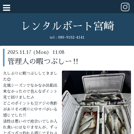
レンタルボート宮崎
tel :
080-9102-4141
2025.11.17 (Mon) 11:08
管理人の暇つぶしー‼️
久しぶりに暇つぶししてきまし
た😊
北風シーズンでなかなか出船出
来なかったので色んなポイント
見て回りました🎶
どこのポイントも豆アジの魚影
がありその周りに中サバがいる
感じでした‼️
活性は悪いので地合いでしか入
れ食いにはなりませんが、ずっ
とポツポツ釣れる感じですね🎶