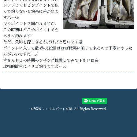
ドテラよりもピンポイントで狙
って釣らないと釣果に差が出ま
すねー💦
良くポイントを聞かれますが、
この時期はどこのポイントでも
ネリゴ釣れます！
ただ、魚影を探しきるかだけだと思います😀
ポイントに入って最初の1投目はほぼ確実に喰って来るので丁寧にやった
方がいいですねー🎶
皆さんもこの時期のジギング挑戦してみて下さいね😀
比較的簡単にネリゴ釣れますよー🎶
©2026
レンタルボート宮崎
. All Rights Reserved.