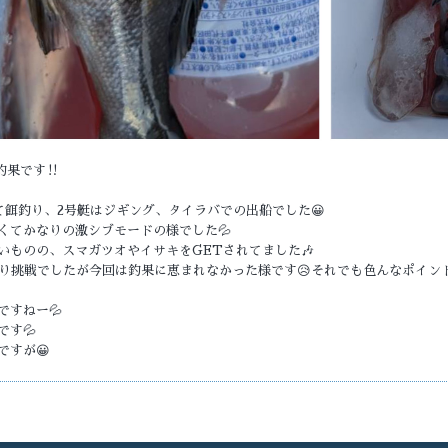
釣果です‼️
て餌釣り、2号艇はジギング、タイラバでの出船でした😀
くてかなりの激シブモードの様でした💦
いものの、スマガツオやイサキをGETされてました🎶
釣り挑戦でしたが今回は釣果に恵まれなかった様です😥それでも色んなポイン
すねー💦
す💦
ですが😀