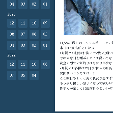
04
03
02
01
2023
12
11
10
09
08
07
06
05
11/24月曜日のレンタルボートでの
04
03
02
01
本日は3隻出船でした🎶
1号艇と3号艇は仲間内で2隻に別れ
2022
やはり今日も潮がイマイチ動いてな
黄金の瀬での餌釣りはあたりが少な
12
11
10
08
2号艇のお客様は本日が2回目の船
次回リベンジですねー‼️
07
05
04
ここ数日ちょっと海の状況が悪すぎで
もう少し優しい感じになって欲しいで
皆さんが楽しく沢山釣れるといいの