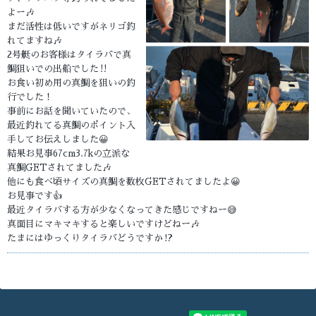
よー🎶
まだ活性は低いですがネリゴ釣
れてますね🎶
2号艇のお客様はタイラバで真
鯛狙いでの出船でした‼️
お食い初め用の真鯛を狙いの釣
行でした！
事前にお話を聞いていたので、
最近釣れてる真鯛のポイント入
手してお伝えしました😀
結果お見事67cm3.7kの立派な
真鯛GETされてました🎶
他にも食べ頃サイズの真鯛を数枚GETされてましたよ😀
お見事です👍
最近タイラバする方が少なくなってきた感じですねー😅
真面目にマキマキすると楽しいですけどねー🎶
たまにはゆっくりタイラバどうですか⁉️