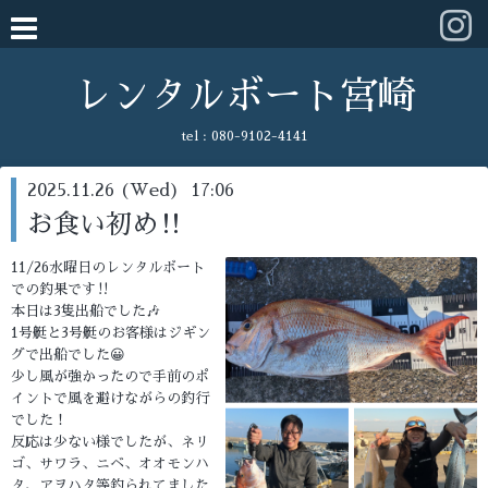
レンタルボート宮崎
tel :
080-9102-4141
2025.11.26 (Wed) 17:06
お食い初め‼️
11/26水曜日のレンタルボート
での釣果です‼️
本日は3隻出船でした🎶
1号艇と3号艇のお客様はジギン
グで出船でした😀
少し風が強かったので手前のポ
イントで風を避けながらの釣行
でした！
反応は少ない様でしたが、ネリ
ゴ、サワラ、ニベ、オオモンハ
タ、アヲハタ等釣られてました