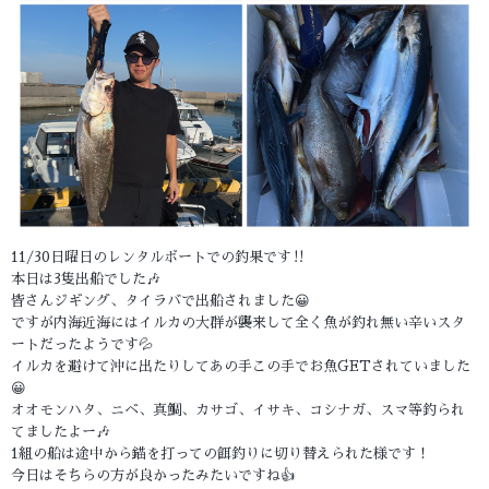
11/30日曜日のレンタルボートでの釣果です‼️
本日は3隻出船でした🎶
皆さんジギング、タイラバで出船されました😀
ですが内海近海にはイルカの大群が襲来して全く魚が釣れ無い辛いスタ
ートだったようです💦
イルカを避けて沖に出たりしてあの手この手でお魚GETされていました
😀
オオモンハタ、ニベ、真鯛、カサゴ、イサキ、コシナガ、スマ等釣られ
てましたよー🎶
1組の船は途中から錨を打っての餌釣りに切り替えられた様です！
今日はそちらの方が良かったみたいですね👍