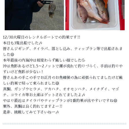
12/30火曜日のレンタルボートでの釣果です‼️
本日も3隻出船でした🎶
皆さんジギング、タイラバ、落とし込み、ティップラン等で出船されま
した😄
本年最後の内海沖は相変わらず厳しい様でした💦
沖は魚影あるけど1.5～2ノットで潮が流れて釣りづらく、手前は釣りや
すいけど魚影が少ない！
皆さんあの手この手でお正月のお魚確保の為に頑張られてましたけど厳
しい釣果で帰って来られました😅
真鯛、ガンゾウヒラメ、アカハタ、オオモンハタ、メイチダイ、マゴ
チ、コウイカ等お土産はゲットされてましたよ🎶
やはり最近はタイラバやティップランが1番釣果が出やすいですね😄
案外、真鯛は良く釣れてますよー‼️
是非、挑戦してみて下さいねー🎶