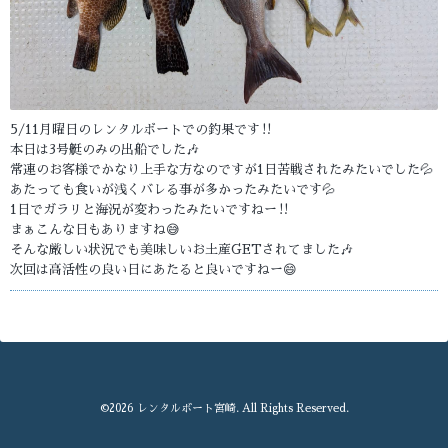
5/11月曜日のレンタルボートでの釣果です‼️
本日は3号艇のみの出船でした🎶
常連のお客様でかなり上手な方なのですが1日苦戦されたみたいでした💦
あたっても食いが浅くバレる事が多かったみたいです💦
1日でガラリと海況が変わったみたいですねー‼️
まぁこんな日もありますね😅
そんな厳しい状況でも美味しいお土産GETされてました🎶
次回は高活性の良い日にあたると良いですねー😄
©2026
レンタルボート宮崎
. All Rights Reserved.