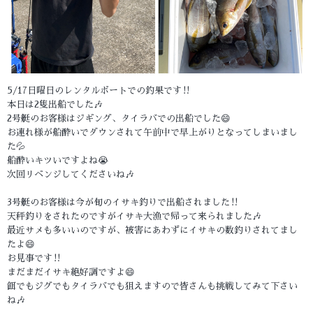
5/17日曜日のレンタルボートでの釣果です‼️
本日は2隻出船でした🎶
2号艇のお客様はジギング、タイラバでの出船でした😄
お連れ様が船酔いでダウンされて午前中で早上がりとなってしまいまし
た💦
船酔いキツいですよね😭
次回リベンジしてくださいね🎶
3号艇のお客様は今が旬のイサキ釣りで出船されました‼️
天秤釣りをされたのですがイサキ大漁で帰って来られました🎶
最近サメも多いいのですが、被害にあわずにイサキの数釣りされてまし
たよ😄
お見事です‼️
まだまだイサキ絶好調ですよ😄
餌でもジグでもタイラバでも狙えますので皆さんも挑戦してみて下さい
ね🎶