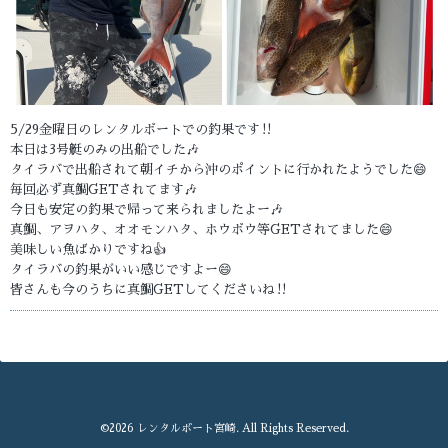
5/29金曜日のレンタルボートでの釣果です‼️
本日は3号艇のみの出船でした🎶
タイラバで出船されて朝イチから沖のポイントに行かれたようでした😄
毎回必ず真鯛GETされてます🎶
今日も安定の釣果で帰って来られましたよー🎶
真鯛、アヲハタ、オオモンハタ、ホウボウ等GETされてました😄
美味しい魚ばかりですね👍
タイラバの釣果がいい感じですよー😄
皆さんも今のうちに真鯛GETしてくださいね‼️
©2026
レンタルボート宮崎
. All Rights Reserved.