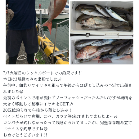
7/7火曜日のレンタルボートでの釣果です‼️
本日は3号艇のみの出船でした🎶
午前中、餌釣りでイサキを狙って午後からは落とし込みの予定で出船さ
れました😀
最初のポイントで潮が流れずノーフィッシュだったみたいですが場所を
大きく移動して見事にイサキをGET🎶
20匹位釣られて午後から落とし込み！
ベイトだらけで真鯛、ニベ、カツオ等GETされてましたよー🎶
カンパチが釣れなかったって残念がられてましたが、完璧なな組み立て
にナイスな釣果ですね😄
おめでとうございます‼️